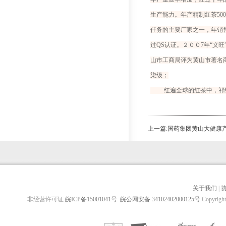
生产能力。年产精制红茶5
任务的主要厂家之一，年销售额
过QS认证。２００7年“义旺
山市工商局评为黄山市著名
柒级；
红遍全球的红茶中，祁红独
上一篇:
国药集团黄山大健康
关于我们
|
非经营许可证
皖ICP备15001041号
皖公网安备 34102402000125号
Copyrig