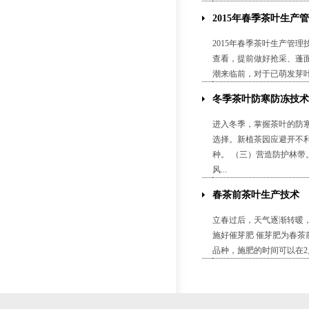
2015年春季茶叶生产
2015年春季茶叶生产
查看，提前做好抢采、蓬
潮来临前，对于已萌发芽叶的
冬季茶叶防寒防冻技术
进入冬季，掌握茶叶的防寒
选择。新植茶园应避开不
种。 （三）营造防护林
风...
春茶前茶叶生产技术
立春过后，天气逐渐转暖
施好催芽肥 催芽肥为春茶
品种，施肥的时间可以在2